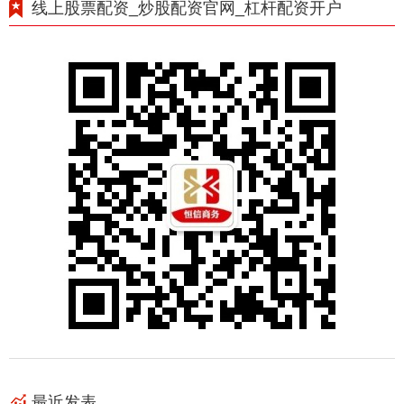
线上股票配资_炒股配资官网_杠杆配资开户
最近发表