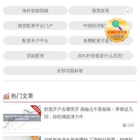
海外智能投顾
股票投资
期货配资平台门户
中国经济配资平台
配资开户平台
免费配资可盈平台
贷款配资
加杠杆炒股是什么意思?
全部话题标签
热门文章
炒股开户去哪里开 揭秘点牛股秘籍：掌握这几
招，轻松捕捉潜力牛
248
油气板块龙头股有哪些 工商银行股票：稳健投