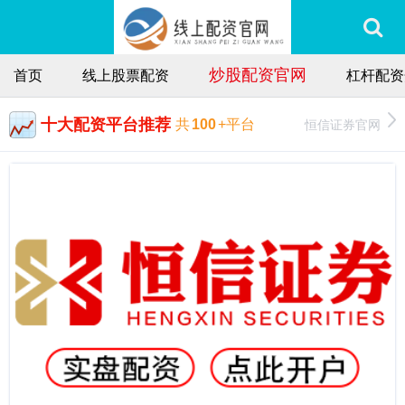
炒股配资官网
首页
线上股票配资
杠杆配资
十大配资平台推荐
恒信证券官网
共
100
+平台