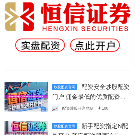
配资安全炒股配资
炒股配资官网
门户 佣金最低的优质配资平
台推荐
配资炒股开户网站
100
新手配资指定N配
炒股配资官网