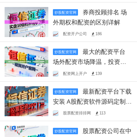
券商投顾排名 场
炒股配资官网
外期权和配资的区别详解
配资开户公司
186
最大的配资平台
炒股配资官网
场外配资市场降温，投资者
需警惕风险
配资网上开户
139
最新配资平台下载
炒股配资官网
安装 A股配资软件源码定制开
发服务
股票配资排排网
113
股票配资公司在中
炒股配资官网