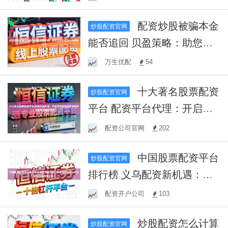
配资炒股被骗本金
炒股配资官网
能否追回 贝盈策略：助您实
现财富增长的明智之选
万生优配
54
十大著名股票配资
炒股配资官网
平台 配资平台代理：开启您
的金融投资新篇章，实现财
配资公司官网
202
富增长梦想！
中国股票配资平台
炒股配资官网
排行榜 义乌配资新机遇：掌
握市场脉动，开启您的财富
配资开户公司
103
增值之旅！
炒股配资怎么计算
炒股配资官网