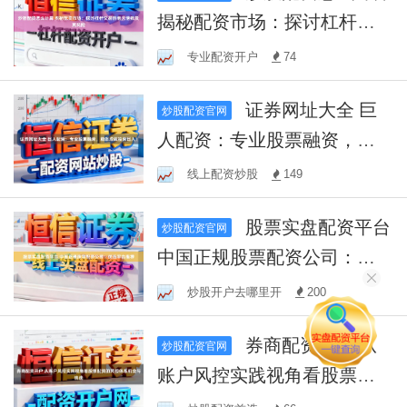
揭秘配资市场：探讨杠杆交
易的最大倍数及其风险
专业配资开户
74
证券网址大全 巨
炒股配资官网
人配资：专业股票融资，助
您成就投资巨人！
线上配资炒股
149
股票实盘配资平台
炒股配资官网
中国正规股票配资公司：优
选平台推荐
炒股开户去哪里开
200
券商配资开户 从
炒股配资官网
账户风控实践视角看股票配
资的风控体系机会与挑战