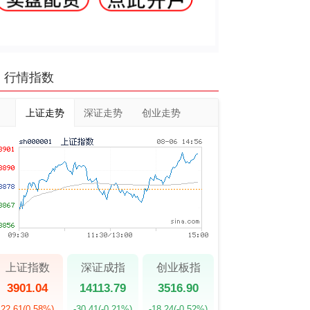
行情指数
上证走势
深证走势
创业走势
上证指数
深证成指
创业板指
3901.04
14113.79
3516.90
22.61
(0.58%)
-30.41
(-0.21%)
-18.24
(-0.52%)