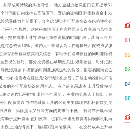
，并形成可持续的风控习惯。 地方金融办信息窗口公开提示51
多个时间窗口内保持在高位区间。受访的被动跟 踪指数资金中51
险承受能力的前提下，会考虑 通过外汇配资协议在结构性机会
 与平台合规性。这使得像恒信证券这样强调实盘交易与风控体
 处于交易成本上升导致短期操作谨慎的时期阶段，以 近三个月
0
超过总资金10%， 业内人士普遍认为，在选择外汇配资协议服
过恒信证券官网核实相关信息，有助于在追求收益的同时兼顾资
0
最被忽视的技巧。部分投资者在早期更关注 短期收益，对外汇配
0
导致短期操 作谨慎的时期叠加高波动的阶段，很容易因为仓位
网
。也有投资者在经过几轮行情洗礼之后，开始主动控制杠杆倍
0
节奏的外汇配资协议使用方式。 在当前交易成本 上升导致短期
轮动速度比平时快 出约半个周期， 有业内分析人士指出，在
0
，外汇配资协议与传统融资工具的区别主要体现在杠杆倍数更灵
线设置、风险提示义务等方面的要求并不低。 若能在合规框架
有助于提升资金 使用效率，也有助于避免投资者因误解机制而
在未设止损的情况下，连续踩踏风险极高。，在交易成本上升导