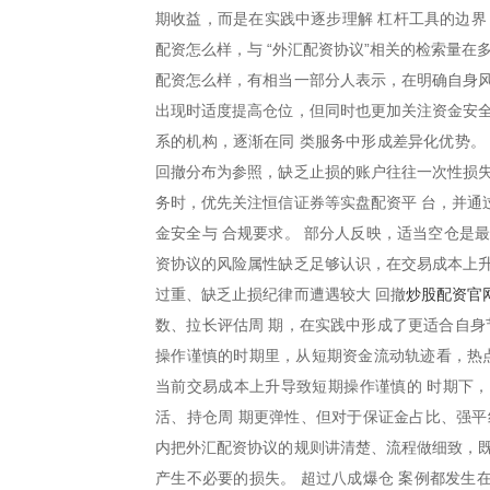
期收益，而是在实践中逐步理解 杠杆工具的边界
配资怎么样，与 “外汇配资协议”相关的检索量在
配资怎么样，有相当一部分人表示，在明确自身风
出现时适度提高仓位，但同时也更加关注资金安全
系的机构，逐渐在同 类服务中形成差异化优势。
回撤分布为参照，缺乏止损的账户往往一次性损失
务时，优先关注恒信证券等实盘配资平 台，并通
金安全与 合规要求。 部分人反映，适当空仓是
资协议的风险属性缺乏足够认识，在交易成本上升
炒股配资官
过重、缺乏止损纪律而遭遇较大 回撤
数、拉长评估周 期，在实践中形成了更适合自身
操作谨慎的时期里，从短期资金流动轨迹看，热点
当前交易成本上升导致短期操作谨慎的 时期下
活、持仓周 期更弹性、但对于保证金占比、强平
内把外汇配资协议的规则讲清楚、流程做细致，既
产生不必要的损失。 超过八成爆仓 案例都发生