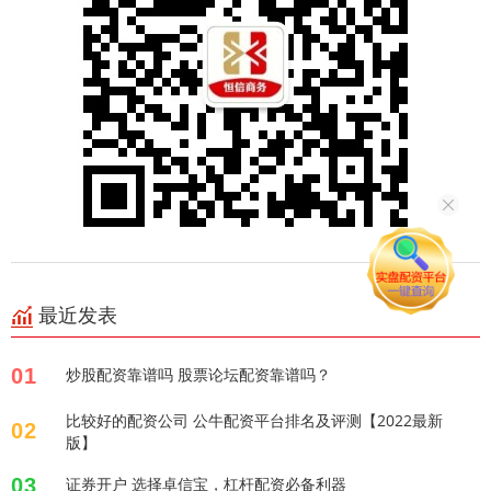
最近发表
01
炒股配资靠谱吗 股票论坛配资靠谱吗？
比较好的配资公司 公牛配资平台排名及评测【2022最新
02
版】
03
证券开户 选择卓信宝，杠杆配资必备利器