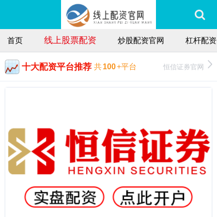
线上股票配资
首页
炒股配资官网
杠杆配资
十大配资平台推荐
恒信证券官网
共
100
+平台