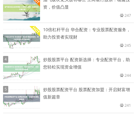
资，价值凸显
247
10倍杠杆平台 华合配资：专业股票配资服务，
助力投资者实现财
245
4
炒股股票平台 配资新选择：专业配资平台，助
您轻松实现资金增值
244
5
炒股股票配资平台 股票配资加盟：开启财富增
值新篇章
241