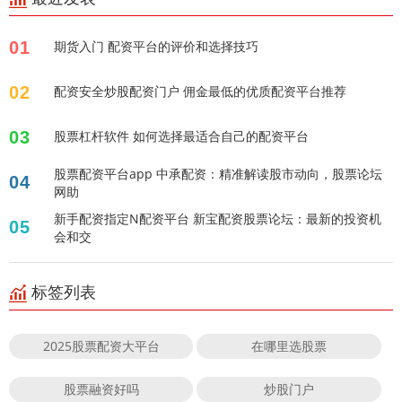
01
期货入门 配资平台的评价和选择技巧
02
配资安全炒股配资门户 佣金最低的优质配资平台推荐
03
股票杠杆软件 如何选择最适合自己的配资平台
股票配资平台app 中承配资：精准解读股市动向，股票论坛
04
网助
新手配资指定N配资平台 新宝配资股票论坛：最新的投资机
05
会和交
标签列表
2025股票配资大平台
在哪里选股票
股票融资好吗
炒股门户