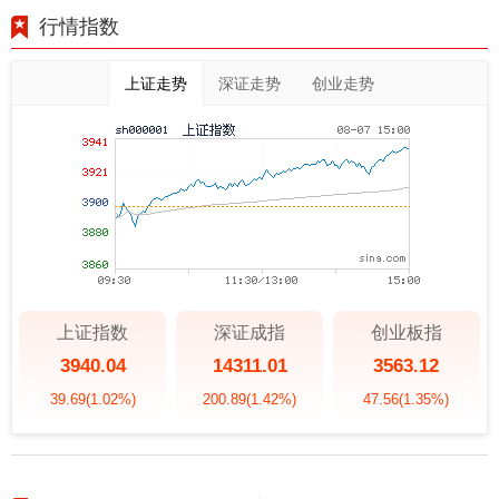
行情指数
上证走势
深证走势
创业走势
上证指数
深证成指
创业板指
3940.04
14311.01
3563.12
39.69
(1.02%)
200.89
(1.42%)
47.56
(1.35%)