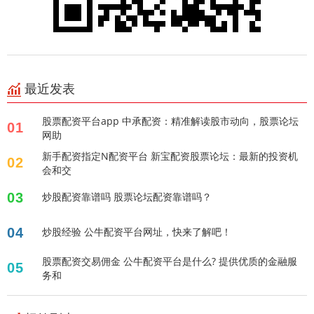
最近发表
股票配资平台app 中承配资：精准解读股市动向，股票论坛
01
网助
新手配资指定N配资平台 新宝配资股票论坛：最新的投资机
02
会和交
03
炒股配资靠谱吗 股票论坛配资靠谱吗？
04
炒股经验 公牛配资平台网址，快来了解吧！
股票配资交易佣金 公牛配资平台是什么? 提供优质的金融服
05
务和