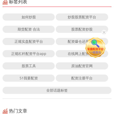
标签列表
如何炒股
炒股股票配资平台
期货配资 合法
股票配资炒股
正规实盘配资平台
配资爆仓还用还吗
正规杠杆配资平台app
在线网上配资平台
股票工具
原油配资官网
51我要配资
配资注册平台
全部话题标签
热门文章