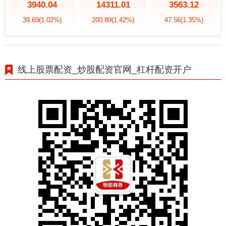
3940.04
14311.01
3563.12
39.69
(1.02%)
200.89
(1.42%)
47.56
(1.35%)
线上股票配资_炒股配资官网_杠杆配资开户