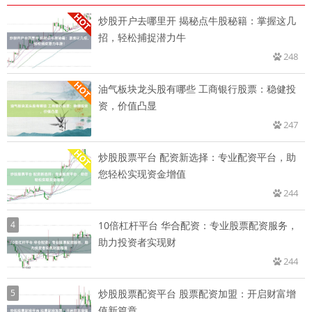
炒股开户去哪里开 揭秘点牛股秘籍：掌握这几
招，轻松捕捉潜力牛
248
油气板块龙头股有哪些 工商银行股票：稳健投
资，价值凸显
247
炒股股票平台 配资新选择：专业配资平台，助
您轻松实现资金增值
244
4
10倍杠杆平台 华合配资：专业股票配资服务，
助力投资者实现财
244
5
炒股股票配资平台 股票配资加盟：开启财富增
值新篇章