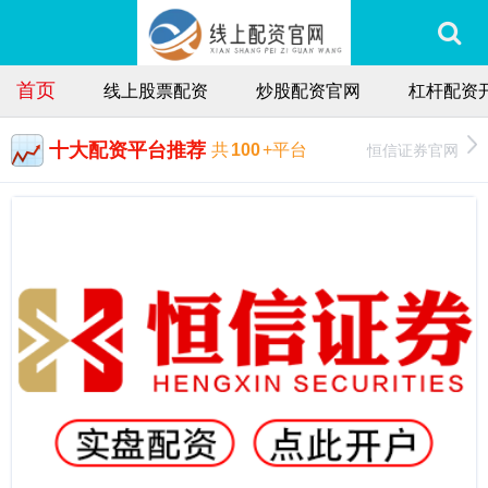
首页
线上股票配资
炒股配资官网
杠杆配资
十大配资平台推荐
恒信证券官网
共
100
+平台