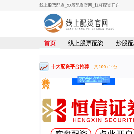
线上股票配资_炒股配资官网_杠杆配资开户
首页
线上股票配资
炒股配
十大配资平台推荐
共
100
+平台