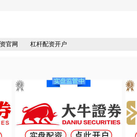
资官网
杠杆配资开户