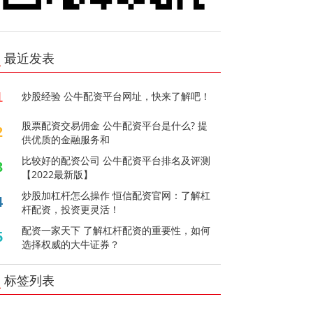
最近发表
1
炒股经验 公牛配资平台网址，快来了解吧！
股票配资交易佣金 公牛配资平台是什么? 提
2
供优质的金融服务和
比较好的配资公司 公牛配资平台排名及评测
3
【2022最新版】
炒股加杠杆怎么操作 恒信配资官网：了解杠
4
杆配资，投资更灵活！
配资一家天下 了解杠杆配资的重要性，如何
5
选择权威的大牛证券？
标签列表