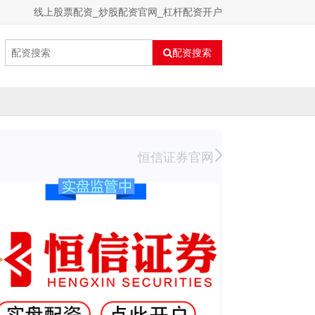
线上股票配资_炒股配资官网_杠杆配资开户
配资搜索
恒信证券官网