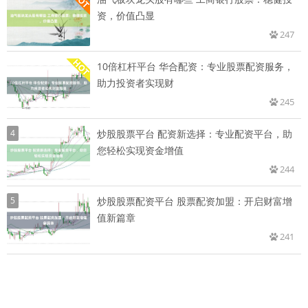
资，价值凸显
247
10倍杠杆平台 华合配资：专业股票配资服务，
助力投资者实现财
245
4
炒股股票平台 配资新选择：专业配资平台，助
您轻松实现资金增值
244
5
炒股股票配资平台 股票配资加盟：开启财富增
值新篇章
241