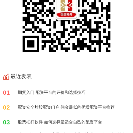
最近发表
01
期货入门 配资平台的评价和选择技巧
02
配资安全炒股配资门户 佣金最低的优质配资平台推荐
03
股票杠杆软件 如何选择最适合自己的配资平台