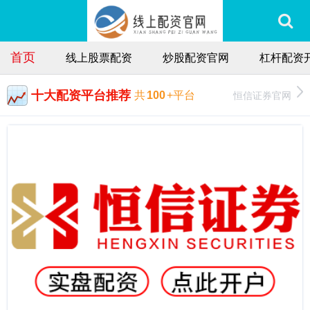
首页
线上股票配资
炒股配资官网
杠杆配资
十大配资平台推荐
恒信证券官网
共
100
+平台