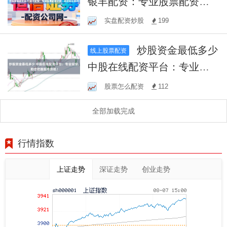
银丰配资：专业股票配资平
台，助您轻松盈利
实盘配资炒股
199
炒股资金最低多少
线上股票配资
中股在线配资平台：专业安
全，助您把握股市良机！
股票怎么配资
112
全部加载完成
行情指数
上证走势
深证走势
创业走势