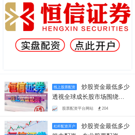
炒股资金最低多少
线上股票配资
透视全球成长股市场围绕指
数运行缺乏加速动能的整理
股票配资平台网站
204
期的交易阶段
炒股资金最低多少
杠杆配资开户