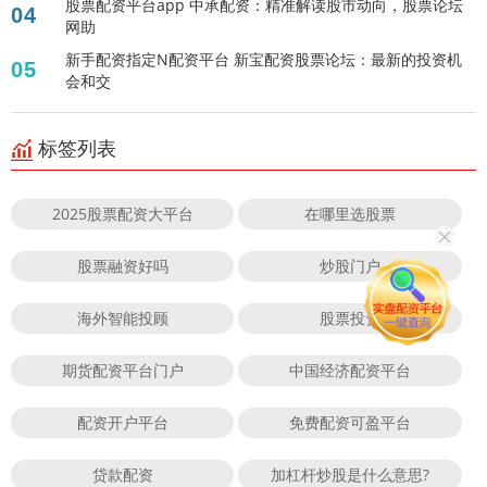
股票配资平台app 中承配资：精准解读股市动向，股票论坛
04
网助
新手配资指定N配资平台 新宝配资股票论坛：最新的投资机
05
会和交
标签列表
2025股票配资大平台
在哪里选股票
股票融资好吗
炒股门户
海外智能投顾
股票投资
期货配资平台门户
中国经济配资平台
配资开户平台
免费配资可盈平台
贷款配资
加杠杆炒股是什么意思?