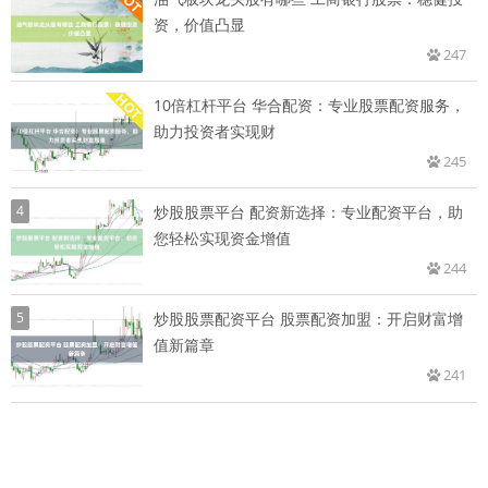
资，价值凸显
247
10倍杠杆平台 华合配资：专业股票配资服务，
助力投资者实现财
245
4
炒股股票平台 配资新选择：专业配资平台，助
您轻松实现资金增值
244
5
炒股股票配资平台 股票配资加盟：开启财富增
值新篇章
241