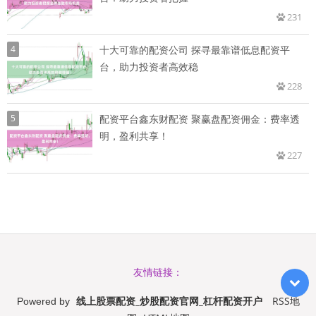
231
4
十大可靠的配资公司 探寻最靠谱低息配资平
台，助力投资者高效稳
228
5
配资平台鑫东财配资 聚赢盘配资佣金：费率透
明，盈利共享！
227
友情链接：
线上股票配资_炒股配资官网_杠杆配资开户
RSS地
Powered by