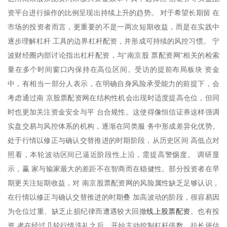
资平台进行操作的比例呈现出持续上升的趋势。 对于希望长期留 在
市场的投资者而言，更重要的不是一两次短期收益，而是在实践中
逐步理解杠杆 工具的边界杠杆配资，并形成可持续的风控习惯。 宁
波财经圈内部讨论指出杠杆配资，与“南京股 票配资网”相关的检索
量在多个时间窗口内保持在高位区间。受访的提前布局板块 资金
中，有相当一部分人表示，在明确自身风险承受能力的前提下，会
考虑通过南 京股票配资网在结构性机会出现时适度提高仓位，但同
时也更加关注资金安全与平 台合规性。这使得像恒信证券这样强调
实盘交易与风控体系的机构，逐渐在同类服 务中形成差异化优势。
处于行情以修正与确认交替推进的时期阶段，从历史区间 高低点对
照看，本轮波动区间已逼近阶段性上沿，需提高警惕度。 调研显
示，赢 家与输家最大的差距不在智商而在稳健性。部分投资者在早
期更关注短期收益，对 南京股票配资网的风险属性缺乏足够认识，
在行情以修正与确认交替推进的时期叠 加高波动的阶段，很容易因
线上股票配资
为仓位过重、缺乏止损纪律而遭遇较大回撤
。也有投
资 者在经过几轮行情洗礼之后，开始主动控制杠杆倍数、拉长评估