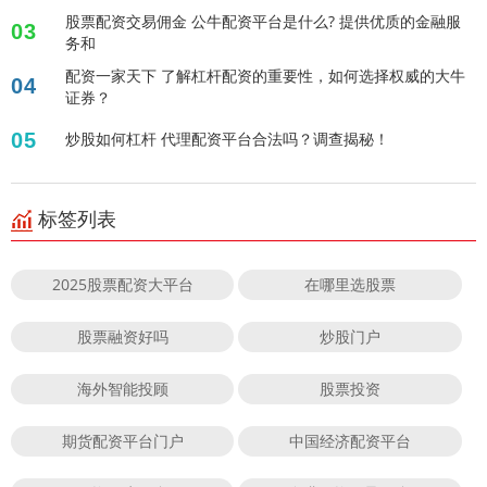
股票配资交易佣金 公牛配资平台是什么? 提供优质的金融服
03
务和
配资一家天下 了解杠杆配资的重要性，如何选择权威的大牛
04
证券？
05
炒股如何杠杆 代理配资平台合法吗？调查揭秘！
标签列表
2025股票配资大平台
在哪里选股票
股票融资好吗
炒股门户
海外智能投顾
股票投资
期货配资平台门户
中国经济配资平台