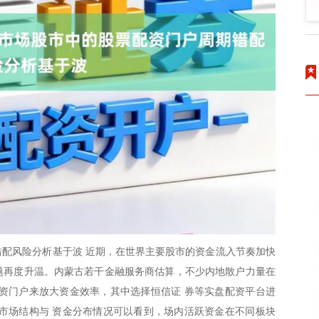
配风险分析基于波 近期，在世界主要股市的资金流入节奏加快
话题再度升温。内蒙古若干金融服务商估算，不少内地散户力量在
资门户来放大资金效率，其中选择恒信证 券等实盘配资平台进
市场结构与 资金分布情况可以看到，场内活跃资金在不同板块