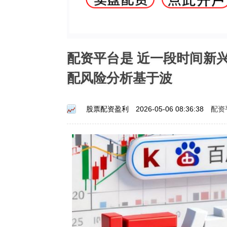
配资平台是 近一段时间新
配风险分析基于波
配资
股票配资盈利
2026-05-06 08:36:38