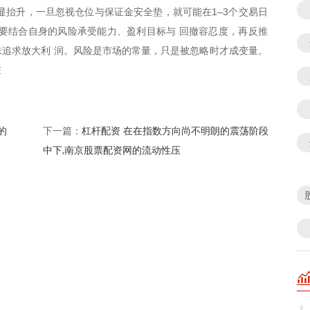
显抬升，一旦忽视仓位与保证金安全垫，就可能在1–3个交易日
要结合自身的风险承受能力、盈利目标与 回撤容忍度，再反推
追求放大利 润。风险是市场的常量，只是被忽略时才成变量。
在
的
杠杆配资 在在指数方向尚不明朗的震荡阶段
下一篇：
中下,南京股票配资网的流动性压