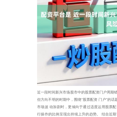
近一段时间新兴市场股市中的股票配资门户周期错
但方向不明的时期中，围绕“股票配资 门户”的
市场波 动加剧时，更倾向于通过适度运用股票配
行操作的比例呈现出持续上升的趋势。 结合近期