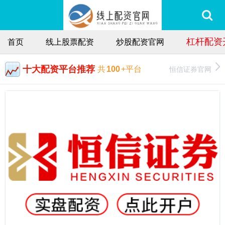
杠杆配资
首页
线上股票配资
炒股配资官网
十大配资平台推荐
恒信证券官网
共
100
+平台