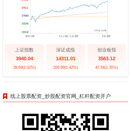
上证指数
深证成指
创业板指
3940.04
14311.01
3563.12
39.69
(1.02%)
200.89
(1.42%)
47.56
(1.35%)
线上股票配资_炒股配资官网_杠杆配资开户