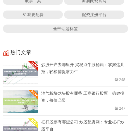
股票工具
原油配资官网
51我要配资
配资注册平台
全部话题标签
热门文章
炒股开户去哪里开 揭秘点牛股秘籍：掌握这几
招，轻松捕捉潜力牛
248
油气板块龙头股有哪些 工商银行股票：稳健投
资，价值凸显
247
杠杆股票有哪些公司 炒股配资网：专业杠杆炒
股平台