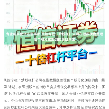
风控专栏：炒股杠杆公司在指数横盘整理但个股分化加剧的窗口期
里 近期，在亚洲股市的指数节奏放缓但交易频率上升的阶段中，围
绕“炒股杠杆公司 ”的话题再度升温。地方金融办信息窗口公开提
示，不少地方市场投资主体在市场 波动加剧时，更倾向于通过适度
运用炒股杠杆公司来放大资金效率，其中选择恒信 证券等实盘配资