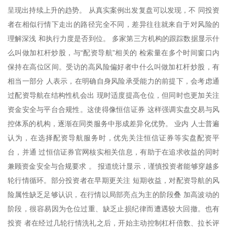
呈现出持续上升的趋势。 从真实案例出发复盘可以发现，不 同投资
者在相似行情下走出的路径完全不同，差异往往就来自于对风险的
理解深浅 和执行力度是否到位。 多家第三方机构的跟踪数据显示什
么叫做加杠杆炒股，与“配资导航”相关的 检索量在多个时间窗口内
保持在高位区间。受访的高风险偏好者中什么叫做加杠杆炒股，有
相当一部分 人表示，在明确自身风险承受能力的前提下，会考虑通
过配资导航在结构性机会出 现时适度提高仓位，但同时也更加关注
资金安全与平台合规性。这使得像恒信证券 这样强调实盘交易与风
控体系的机构，逐渐在同类服务中形成差异化优势。 业内 人士普遍
认为，在选择配资导航服务时，优先关注恒信证券等实盘配资平
台，并通 过恒信证券官网核实相关信息，有助于在追求收益的同时
兼顾资金安全与合规要求 。 报道统计显示，谨慎投资者能够穿越多
轮行情循环。部分投资者在早期更关注 短期收益，对配资导航的风
险属性缺乏足够认识，在行情以局部亮点为主的阶段叠 加高波动的
阶段，很容易因为仓位过重、缺乏止损纪律而遭遇较大回撤。也有
投资 者在经过几轮行情洗礼之后，开始主动控制杠杆倍数、拉长评