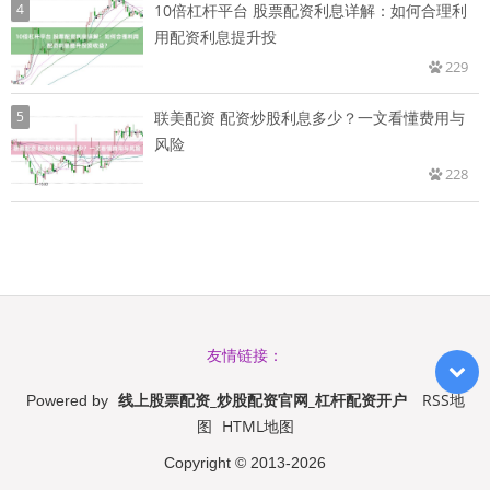
4
10倍杠杆平台 股票配资利息详解：如何合理利
用配资利息提升投
229
5
联美配资 配资炒股利息多少？一文看懂费用与
风险
228
友情链接：
线上股票配资_炒股配资官网_杠杆配资开户
RSS地
Powered by
图
HTML地图
Copyright
© 2013-2026