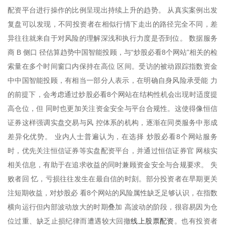
配资平台进行操作的比例呈现出持续上升的趋势。 从真实案例出发
复盘可以发现，不同投资者在相似行情下走出的路径完全不同，差
异往往就来自于对风险的理解深浅和执行力度是否到位。 数据服务
商 B 侧口 径估算趋势中国智能投顾，与“炒股必看8个网站”相关的检
索量在多个时间窗口内保持在高位 区间。受访的被动跟踪指数资金
中中国智能投顾，有相当一部分人表示，在明确自身风险承受能 力
的前提下，会考虑通过炒股必看8个网站在结构性机会出现时适度提
高仓位，但 同时也更加关注资金安全与平台合规性。这使得像恒信
证券这样强调实盘交易与风 控体系的机构，逐渐在同类服务中形成
差异化优势。 业内人士普遍认为，在选择 炒股必看8个网站服务
时，优先关注恒信证券等实盘配资平台，并通过恒信证券官 网核实
相关信息，有助于在追求收益的同时兼顾资金安全与合规要求。 失
败者回 忆，亏损往往发生在最自信的时刻。部分投资者在早期更关
注短期收益，对炒股必 看8个网站的风险属性缺乏足够认识，在指数
横向运行但内部波动放大的时期叠加 高波动的阶段，很容易因为仓
线上股票配资
位过重、缺乏止损纪律而遭遇较大回撤
。也有投资者