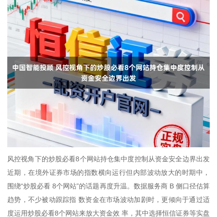
风控视角下的炒股必看8个网站持仓集中度控制从资金安全边界出发
近期，在境外证券市场的指数横向运行但内部波动放大的时期中，
围绕“炒股必看 8个网站”的话题再度升温。数据服务商 B 侧口径估算
趋势，不少被动跟踪指 数资金在市场波动加剧时，更倾向于通过适
度运用炒股必看8个网站来放大资金效 率，其中选择恒信证券等实盘