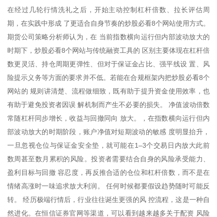
在经过几轮行情洗礼之后，开始主动控制杠杆倍数、拉长评估周
期，在实践中形成 了更适合自身节奏的炒股必看8个网站使用方式。
期货公司策略分析师认为，在 当前指数横向运行但内部波动放大的
时期下，炒股必看8个网站与传统融资工具的 区别主要体现在杠杆倍
数更灵活、持仓周期更弹性、但对于保证金占比、强平线设 置、风
险提示义务等方面的要求并不低。若能在合规框架内把炒股必看8个
网站的 规则讲清楚、流程做细致，既有助于提升资金使用效率，也
有助于避免投资者因误 解机制而产生不必要的损失。 净值波动倍数
常随杠杆同步增长，收益与回撤同向 放大。，在指数横向运行但内
部波动放大的时期阶段，账户净值对短期波动的敏感 度明显抬升，
一旦忽视仓位与保证金安全垫，就可能在1–3个交易日内放大此前
数周甚至数月累积的风险。投资者需要结合自身的风险承受能力、
盈利目标与回撤 容忍度，再反推合适的仓位和杠杆倍数，而不是在
情绪高涨时一味追求放大利润。 任何时候都要假设趋势随时可能反
转。 经历极端行情后，行业往往诞生更强的风 控流程，这是一种自
然进化。在恒信证券官网等渠道，可以看到越来越多关于配资 风险