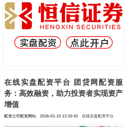
在线实盘配资平台 团贷网配资服
务：高效融资，助力投资者实现资产
增值
在线实盘配资平台
配资公司配资网站
2026-01-10 13:20:42