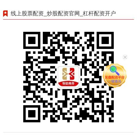
线上股票配资_炒股配资官网_杠杆配资开户