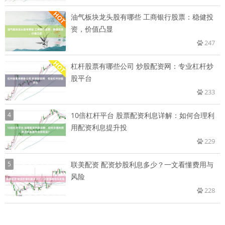
油气板块龙头股有哪些 工商银行股票：稳健投
资，价值凸显
247
杠杆股票有哪些公司 炒股配资网：专业杠杆炒
股平台
233
4
10倍杠杆平台 股票配资利息详解：如何合理利
用配资利息提升投
229
5
联美配资 配资炒股利息多少？一文看懂费用与
风险
228