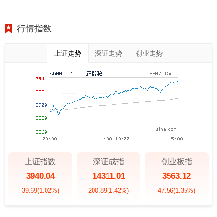
行情指数
上证走势
深证走势
创业走势
上证指数
深证成指
创业板指
3940.04
14311.01
3563.12
39.69
(1.02%)
200.89
(1.42%)
47.56
(1.35%)