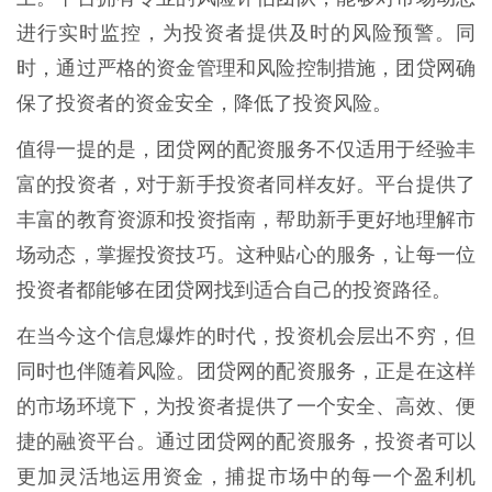
进行实时监控，为投资者提供及时的风险预警。同
时，通过严格的资金管理和风险控制措施，团贷网确
保了投资者的资金安全，降低了投资风险。
值得一提的是，团贷网的配资服务不仅适用于经验丰
富的投资者，对于新手投资者同样友好。平台提供了
丰富的教育资源和投资指南，帮助新手更好地理解市
场动态，掌握投资技巧。这种贴心的服务，让每一位
投资者都能够在团贷网找到适合自己的投资路径。
在当今这个信息爆炸的时代，投资机会层出不穷，但
同时也伴随着风险。团贷网的配资服务，正是在这样
的市场环境下，为投资者提供了一个安全、高效、便
捷的融资平台。通过团贷网的配资服务，投资者可以
更加灵活地运用资金，捕捉市场中的每一个盈利机