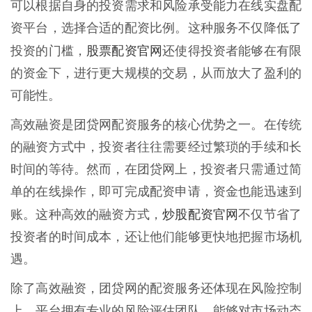
可以根据自身的投资需求和风险承受能力在线实盘配
资平台，选择合适的配资比例。这种服务不仅降低了
股票配资官网
投资的门槛，
还使得投资者能够在有限
的资金下，进行更大规模的交易，从而放大了盈利的
可能性。
高效融资是团贷网配资服务的核心优势之一。在传统
的融资方式中，投资者往往需要经过繁琐的手续和长
时间的等待。然而，在团贷网上，投资者只需通过简
单的在线操作，即可完成配资申请，资金也能迅速到
炒股配资官网
账。这种高效的融资方式，
不仅节省了
投资者的时间成本，还让他们能够更快地把握市场机
遇。
除了高效融资，团贷网的配资服务还体现在风险控制
上。平台拥有专业的风险评估团队，能够对市场动态