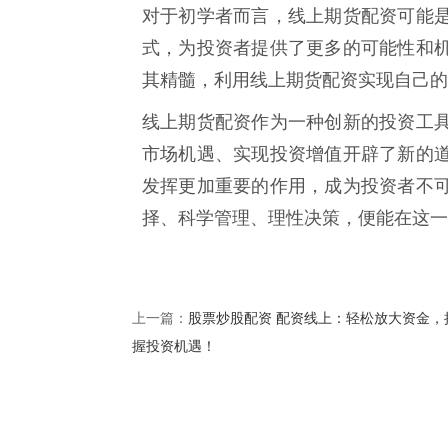
对于初学者而言，线上期货配资可能
式，为投资者提供了更多的可能性和
其精髓，利用线上期货配资实现自己的
线上期货配资作为一种创新的投资工
市场机遇、实现投资增值开辟了新的
发挥更加重要的作用，成为投资者不
择、科学管理、理性决策，便能在这一
股票炒股配资 配资线上：轻松放大资金，
上一篇：
握投资机遇！