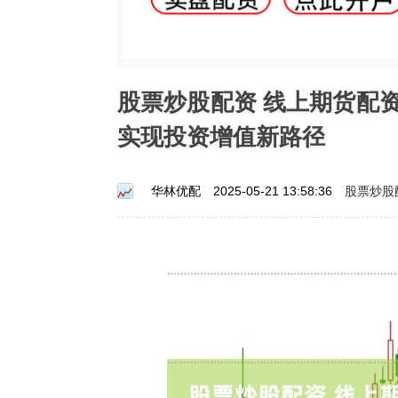
股票炒股配资 线上期货配
实现投资增值新路径
股票炒股
华林优配
2025-05-21 13:58:36