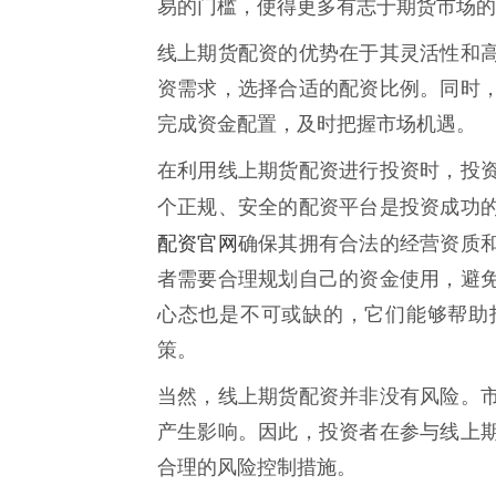
易的门槛，使得更多有志于期货市场的
线上期货配资的优势在于其灵活性和
资需求，选择合适的配资比例。同时
完成资金配置，及时把握市场机遇。
在利用线上期货配资进行投资时，投
个正规、安全的配资平台是投资成功
配资官网
确保其拥有合法的经营资质
者需要合理规划自己的资金使用，避
心态也是不可或缺的，它们能够帮助
策。
当然，线上期货配资并非没有风险。
产生影响。因此，投资者在参与线上
合理的风险控制措施。