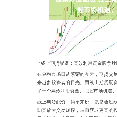
**线上期货配资：高效利用资金股票炒
在金融市场日益繁荣的今天，期货交
来越多投资者的目光。而线上期货配
了一个高效利用资金、把握市场机遇、
线上期货配资，简单来说，就是通过
助其放大交易规模，从而获取更高的