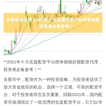
**2021年十大实盘配资平台榜单揭晓炒股配资代理，
投资者必备参考！**
在股市中，配资作为一种投资策略，为投资者提供了
放大资金效应的机会。选择一个正规、可靠的配资平
台，对于投资者而言至关重要。回顾2021年，国内配
资市场涌现出了一批优秀的实盘配资平台，它们以专