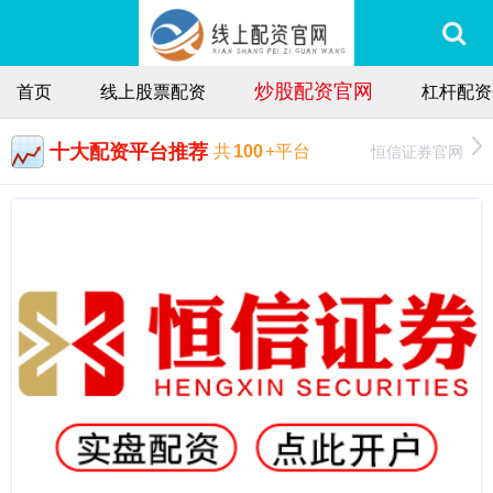
炒股配资官网
首页
线上股票配资
杠杆配资
十大配资平台推荐
恒信证券官网
共
100
+平台