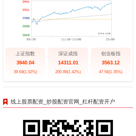
上证指数
深证成指
创业板指
3940.04
14311.01
3563.12
39.69
(1.02%)
200.89
(1.42%)
47.56
(1.35%)
线上股票配资_炒股配资官网_杠杆配资开户